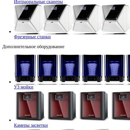
Интраоральные сканеры
Фрезерные станки
Дополнительное оборудование
УЗ мойки
Камеры засветки