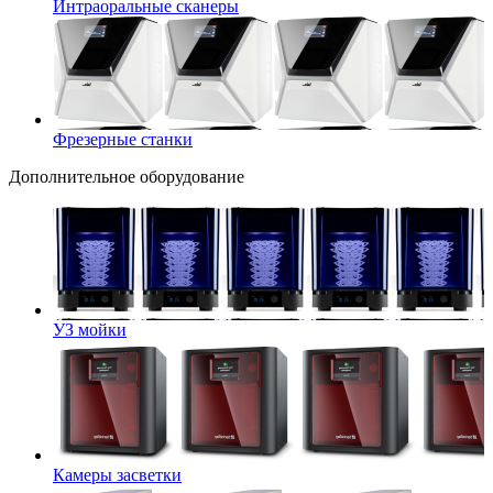
Интраоральные сканеры
Фрезерные станки
Дополнительное оборудование
УЗ мойки
Камеры засветки