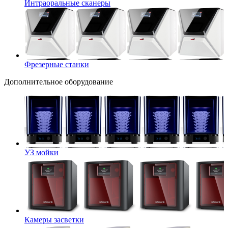
Интраоральные сканеры
Фрезерные станки
Дополнительное оборудование
УЗ мойки
Камеры засветки