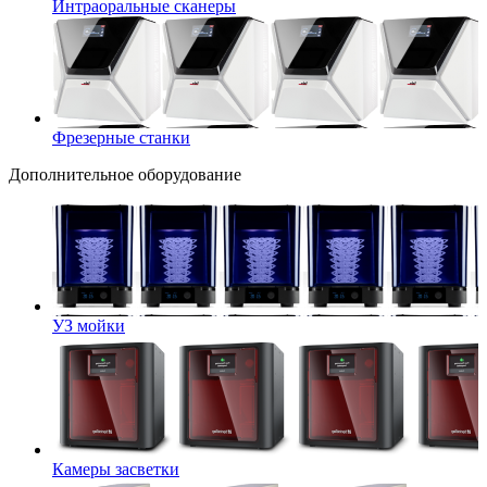
Интраоральные сканеры
Фрезерные станки
Дополнительное оборудование
УЗ мойки
Камеры засветки