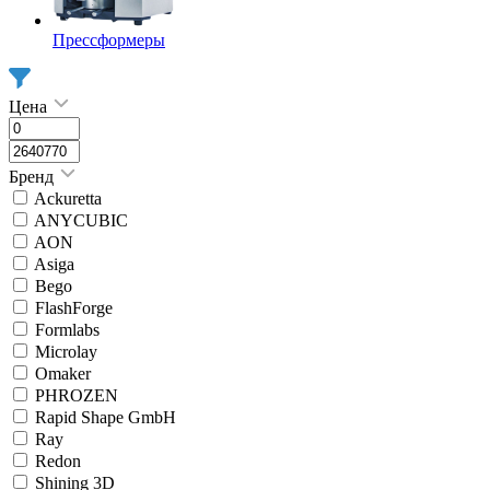
Прессформеры
Цена
Бренд
Ackuretta
ANYCUBIC
AON
Asiga
Bego
FlashForge
Formlabs
Microlay
Omaker
PHROZEN
Rapid Shape GmbH
Ray
Redon
Shining 3D