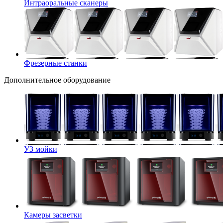
Интраоральные сканеры
Фрезерные станки
Дополнительное оборудование
УЗ мойки
Камеры засветки