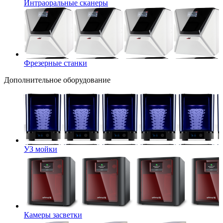
Интраоральные сканеры
Фрезерные станки
Дополнительное оборудование
УЗ мойки
Камеры засветки