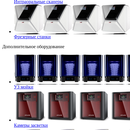
Интраоральные сканеры
Фрезерные станки
Дополнительное оборудование
УЗ мойки
Камеры засветки